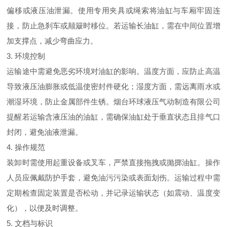
偏移或液压油泄漏。使用专用夹具或绳索将油缸与车厢牢固连
接，防止急刹车或颠簸时移位。若运输长油缸，需在中间位置增
加支撑点，减少弯曲应力。
3. 环境控制
运输途中需避免恶劣环境对油缸的影响。温度方面，应防止高温
导致液压油膨胀或低温使密封件硬化；湿度方面，需远离雨水或
潮湿环境，防止金属部件生锈。烟台环球液压气动制造有限公司
提醒若运输含液压油的油缸，需确保油缸处于垂直状态且排气口
封闭，避免油液泄漏。
4. 操作规范
装卸时需使用起重设备或叉车，严禁直接拖拽或抛掷油缸。操作
人员应佩戴防护手套，避免油污污染或表面划伤。运输过程中需
定期检查固定装置是否松动，并记录运输状态（如震动、温度变
化），以便及时调整。
5. 文档与标识