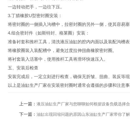
一边转动把手，一边往下压。
3.丁腈橡胶U型密封圈安装：
将密封圈的一侧插入沟槽中，拉密封圈的另外一侧，使其容易塞
4.组合密封件（如斯特封、格莱圈）安装：
准备衬套和推杆工具，清洗液压油缸的腔内内面以及装配沟槽表
将橡胶圈装入装配槽中，避免过度拉伸扭曲橡胶密封圈。
将衬套装入活塞中，使用推杆工具将滑环快速压入。
五、安装后检查
安装完成后，一定立刻进行检查，确保无折皱、扭曲、装反等现
以上是油缸生产厂家在安装密封圈时通常会遵循的步骤和注意事
上一篇：
液压油缸生产厂家与您聊聊如何根据设备负载选择合
下一篇：
油缸出现回缩问题的原因山东油缸生产厂家带你了解