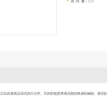
访 问 量：
173
成正比的直线运动式执行元件。它的职能是将液压能转换成机械能。液压