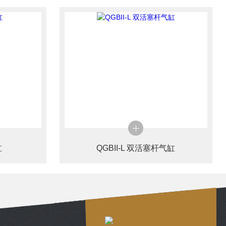
缸
QGBII-L 双活塞杆气缸