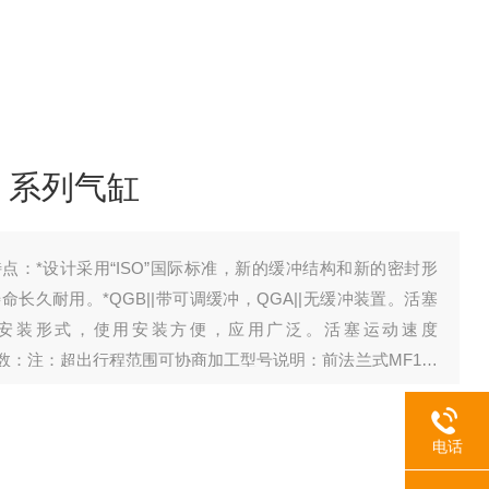
II 系列气缸
点：*设计采用“ISO”国际标准，新的缓冲结构和新的密封形
长久耐用。*QGB||带可调缓冲，QGA||无缓冲装置。活塞
种安装形式，使用安装方便，应用广泛。活塞运动速度
基本参数：注：超出行程范围可协商加工型号说明：前法兰式MF1后
MP4尾部双耳式
电话