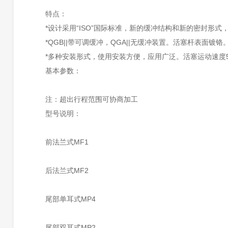
特点：
*设计采用“ISO”国际标准，新的缓冲结构和新的密封形
*QGB||带可调缓冲，QGA||无缓冲装置。活塞杆表面镀铬
*多种安装形式，使用安装方便，应用广泛。活塞运动速度50~
基本参数：
注：超出行程范围可协商加工
型号说明：
前法兰式MF1
后法兰式MF2
尾部单耳式MP4
尾部双耳式MP2