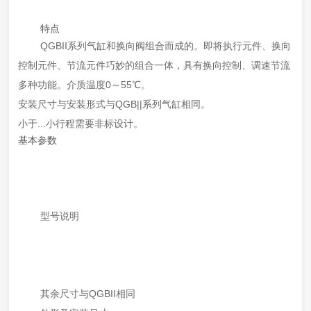
特点
QGBII系列
气缸
和换向阀组合而成的。即将执行元件、换向
控制元件、节流元件巧妙的组合一体，具有换向控制、调速节流
多种功能。介质温度0～55℃。
安装尺寸与安装形式与QGB||系列
气缸
相同。
小于...小行程需要非标设计。
基本参数
型号说明
其余尺寸与QGBII相同