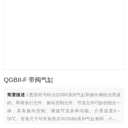
QGBII-F 带阀气缸
简要描述：
图形符号特点QGBII系列气缸和换向阀组合而成
的。即将执行元件、换向控制元件、节流元件巧妙的组合一
体，具有换向控制、调速节流多种功能。介质温度0～
55℃。安装尺寸与安装形式与QGB||系列气缸相同。小于...
小行程需要非标设计。基本参数型号说明其余尺寸与QGBII